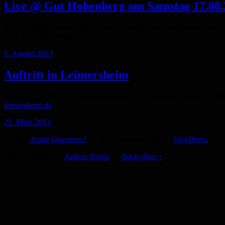
Live @ Gut Hohenberg am Samstag 17.08.
Yes, die AQs? spielen auch dieses Jahr wieder bei den Musiknächte
noch mehr zum Programm.
1. August 2013
Auftritt in Leimersheim
Am 30. April 2013 ist es wieder soweit: die Questions bringen die 
leimersheim.de
.
22. März 2013
© 2026
Annie Questions?
— Diese Website läuft mit
WordPress
Theme erstellt von
Anders Norén
—
Nach oben ↑