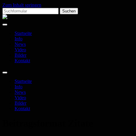
Zum Inhalt springen
Suchen
nach:
Annie
Questions?
Startseite
Info
News
Video
Bilder
Kontakt
Suchfeld
ein-/ausblenden
Startseite
Info
News
Video
Bilder
Kontakt
Beitragsformat
Zitate